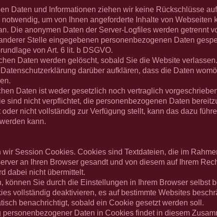
en Daten und Informationen ziehen wir keine Rückschlüsse auf 
 notwendig, um von Ihnen angeforderte Inhalte von Webseiten ko
an. Die anonymen Daten der Server-Logfiles werden getrennt v
 anderer Stelle eingegebenen personenbezogenen Daten gespei
Grundlage von Art. 6 lit. b DSGVO.
hen Daten werden gelöscht, sobald Sie die Website verlassen.
 Datenschutzerklärung darüber aufklären, dass die Daten womög
en.
chen Daten ist weder gesetzlich noch vertraglich vorgeschrieben
ie sind nicht verpflichtet, die personenbezogenen Daten bereit
t oder nicht vollständig zur Verfügung stellt, kann das dazu füh
n werden kann.
zen wir Session Cookies. Cookies sind Textdateien, die im Rahm
erver an Ihren Browser gesandt und von diesem auf Ihrem Rechn
 dabei nicht übermittelt.
, können Sie durch die Einstellungen in Ihrem Browser selbst 
es vollständig deaktivieren, es auf bestimmte Websites besch
tisch benachrichtigt, sobald ein Cookie gesetzt werden soll.
personenbezogener Daten in Cookies findet in diesem Zusamm